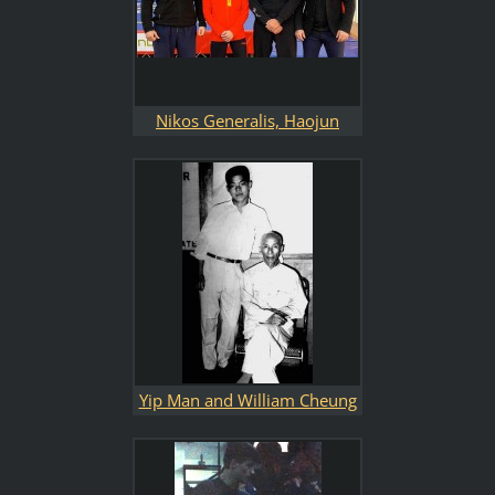
Nikos Generalis, Haojun
Zhuo, Christos K. Xiros,
Spiros Karapanos
Yip Man and William Cheung