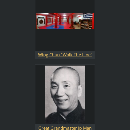
Wing Chun "Walk The Line"
Gung Fu School 11 Doiranis
str. 11362 Athens
Great Grandmaster Ip Man