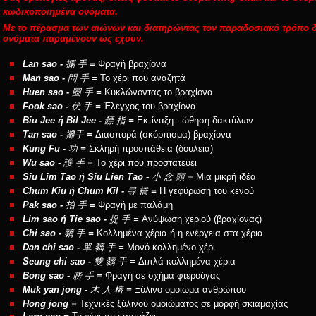
κωδικοποιημένα ονόματα.
Με το πέρασμα των αιώνων και διατηρώντας τον παραδοσιακό τρόπο 
ονόματα παραμένουν ως έχουν.
Lan sao -
攔 手
=
Φραγή βραχίονα
Man sao -
問 手 =
Το χέρι που αναζητά
Huen sao -
圈 手
=
Κυκλώνοντας το βραχίονα
Fook sao -
伏 手
=
Έλεγχος του βραχίονα
Biu Jee ή Bil Jee -
鏢 指
=
Εκτίναξη - ώθηση δακτύλων
Tan sao -
攤手
=
Διασπορά (σκόρπισμα) βραχίονα
Kung Fu -
功
=
Σκληρή προσπάθεια (δουλειά)
Wu sao -
護 手
=
Το χέρι που προστατεύει
Siu Lim Tao ή Siu Lien Tao -
小 念 頭
=
Μια μικρή ιδέα
Chum Kiu ή Chum Kil -
尋 橋
=
Η γεφύρωση του κενού
Pak sao -
拍 手
=
Φραγή με παλάμη
Lim sao ή Tie sao -
提 手 =
Ανύψωση χεριού (
βραχίονας
)
Chi sao -
黐
手
=
Κολλημένα χέρια ή η ενέργεια στα χέρια
Dan chi sao -
單 黐 手 =
Μονό κολλημένο χέρι
Seung chi sao
-
雙 黐 手 =
Διπλά κολλημένα χέρια
Bong sao -
膀 手
=
Φραγή σε σχήμα φτερούγας
Muk yan jong -
木 人 樁
=
Ξύλινο ομοίωμα ανθρώπου
Hong jong =
Τεχνικές ξύλινου ομοιώματος σε μορφή σκιαμαχίας