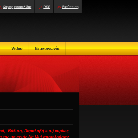
Χάρτης ιστοσελίδας
RSS
Εκτύπωση
Video
Επικοινωνία
ρά, Βύθιση, Παραλαβή κ.α.) κυρίως
μα της μοναχής Ng Mui αποτελούσαν