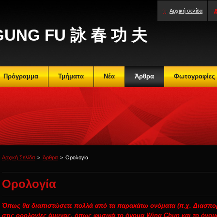
Αρχική σελίδα
GUNG FU 詠 春 功 夫
Πρόγραμμα
Τμήματα
Νέα
Άρθρα
Φωτογραφίες
Αρχική Σελίδα
>
Άρθρα
>
Ορολογία
Ορολογία
Όπως θα διαπιστώσετε πολλά από τα παρακάτω ονόματα (π.χ. Διασπο
στις ορολογίες άμυνας, όπως φυσικά το όνομα Wing Chun και το όνο